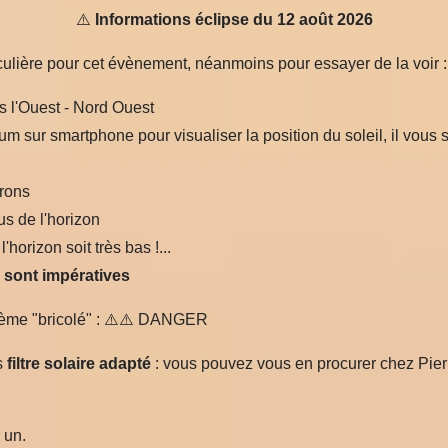
⚠️
Informations éclipse du 12 août 2026
culière pour cet évènement, néanmoins pour essayer de la voir :
s l'Ouest - Nord Ouest
 sur smartphone pour visualiser la position du soleil, il vous suff
irons
us de l'horizon
'horizon soit très bas !...
s sont impératives
tème "bricolé" : ⚠️⚠️ DANGER
s
filtre solaire adapté
: vous pouvez vous en procurer chez Pierr
 un.