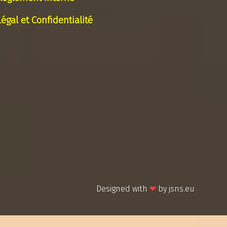
Légal et Confidentialité
Designed with
❤
by
jsns.eu