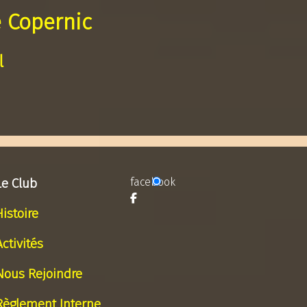
 Copernic
l
Le Club
facebook
Histoire
Activités
Nous Rejoindre
Règlement Interne