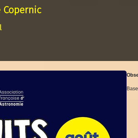
 Copernic
l
Obse
Base