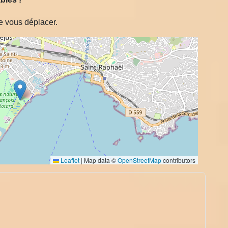
e vous déplacer.
Leaflet
|
Map data ©
OpenStreetMap
contributors