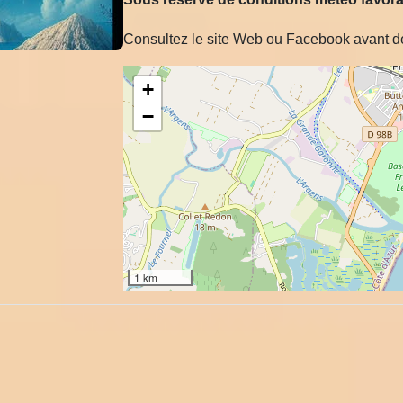
Consultez le site Web ou Facebook avant d
+
−
1 km