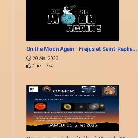
On the Moon Again - Fréjus et Saint-Rapha...
20 Mai 2026
Clics : 374