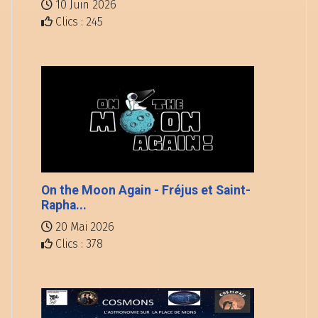
10 Juin 2026
Clics : 245
On the Moon Again - Fréjus et Saint-
Rapha...
20 Mai 2026
Clics : 378