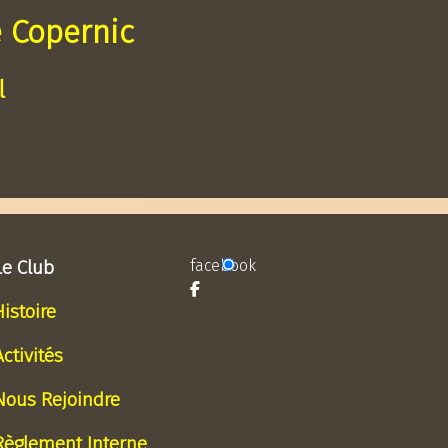
 Copernic
l
Le Club
facebook
Histoire
Activités
Nous Rejoindre
Règlement Interne