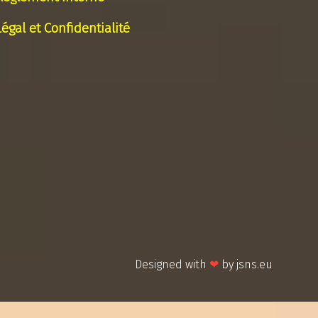
Légal et Confidentialité
Designed with
❤
by
jsns.eu