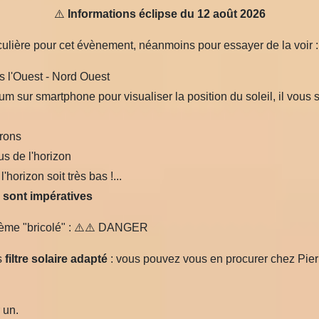
⚠️
Informations éclipse du 12 août 2026
culière pour cet évènement, néanmoins pour essayer de la voir :
s l'Ouest - Nord Ouest
 sur smartphone pour visualiser la position du soleil, il vous suff
irons
us de l'horizon
'horizon soit très bas !...
s sont impératives
tème "bricolé" : ⚠️⚠️ DANGER
s
filtre solaire adapté
: vous pouvez vous en procurer chez Pierr
 un.