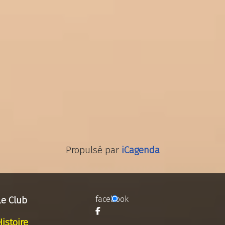
Propulsé par
iCagenda
Le Club
facebook
Histoire