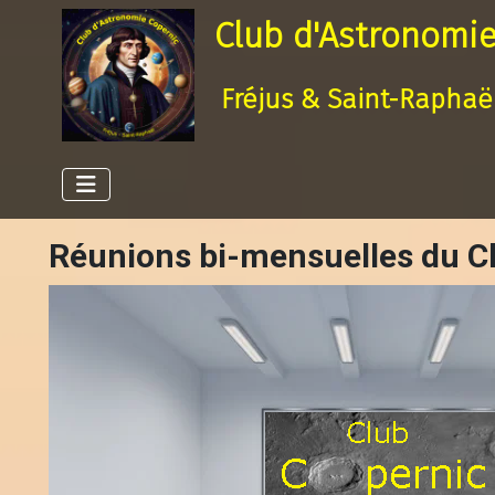
Club d'Astronomie
Fréjus & Saint-Raphaë
Réunions bi-mensuelles du C