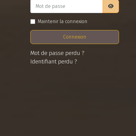
Mot de passe
Afficher le
Maintenir la connexion
Connexion
Mot de passe perdu ?
Identifiant perdu ?