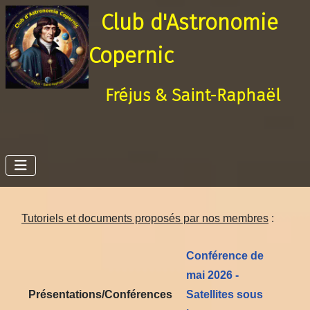
Club d'Astronomie
Copernic
Fréjus & Saint-Raphaël
Tutoriels et documents proposés par nos membres
:
Conférence de
mai 2026 -
Présentations/Conférences
Satellites sous