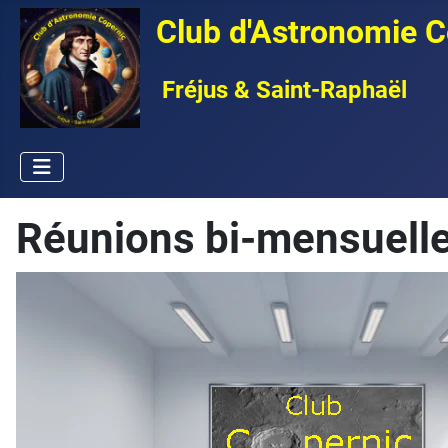
Club d'Astronomie C
Fréjus & Saint-Raphaël
Réunions bi-mensuelle